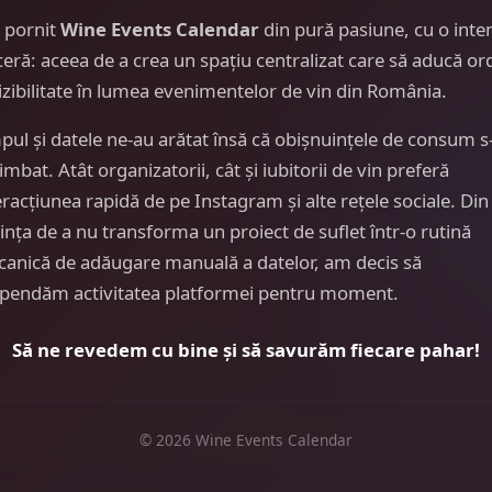
 pornit
Wine Events Calendar
din pură pasiune, cu o inte
ceră: aceea de a crea un spațiu centralizat care să aducă or
vizibilitate în lumea evenimentelor de vin din România.
pul și datele ne-au arătat însă că obișnuințele de consum s
imbat. Atât organizatorii, cât și iubitorii de vin preferă
eracțiunea rapidă de pe Instagram și alte rețele sociale. Din
ința de a nu transforma un proiect de suflet într-o rutină
anică de adăugare manuală a datelor, am decis să
pendăm activitatea platformei pentru moment.
Să ne revedem cu bine și să savurăm fiecare pahar!
© 2026 Wine Events Calendar