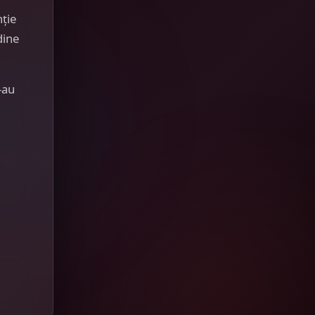
nție
dine
-au