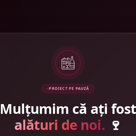
PROIECT PE PAUZĂ
Mulțumim că ați fos
alături de noi.
🍷