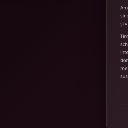
Am
sin
și 
Tim
sch
int
dor
mec
sus