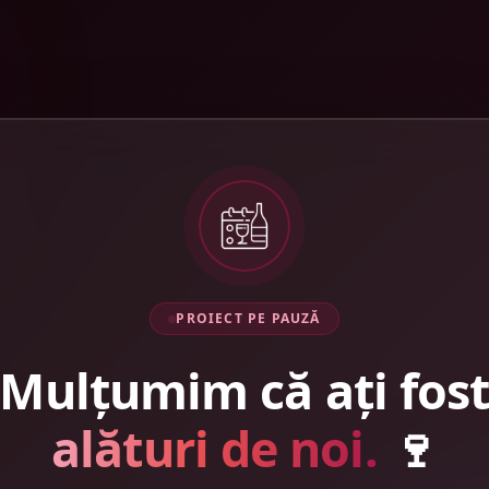
PROIECT PE PAUZĂ
Mulțumim că ați fos
alături de noi.
🍷