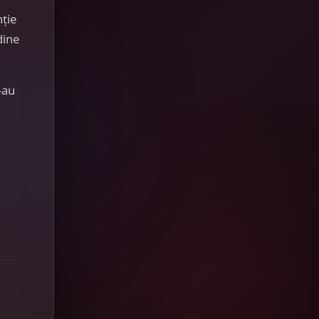
nție
dine
-au