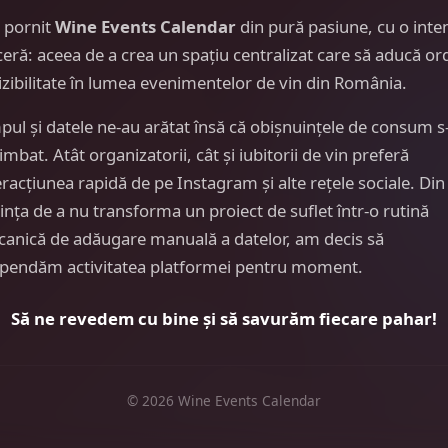
 pornit
Wine Events Calendar
din pură pasiune, cu o inte
ceră: aceea de a crea un spațiu centralizat care să aducă or
vizibilitate în lumea evenimentelor de vin din România.
pul și datele ne-au arătat însă că obișnuințele de consum s
imbat. Atât organizatorii, cât și iubitorii de vin preferă
eracțiunea rapidă de pe Instagram și alte rețele sociale. Din
ința de a nu transforma un proiect de suflet într-o rutină
anică de adăugare manuală a datelor, am decis să
pendăm activitatea platformei pentru moment.
Să ne revedem cu bine și să savurăm fiecare pahar!
© 2026 Wine Events Calendar