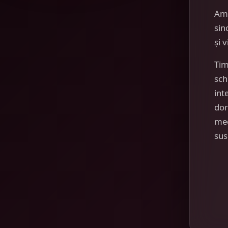
Am
sin
și 
Tim
sch
int
dor
mec
sus