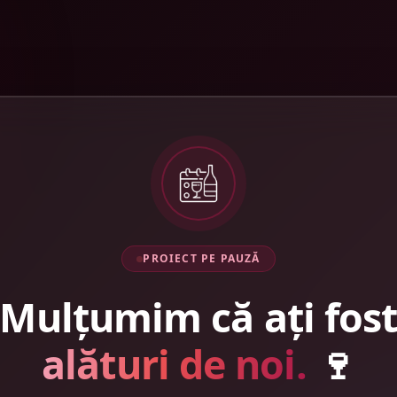
PROIECT PE PAUZĂ
Mulțumim că ați fos
alături de noi.
🍷