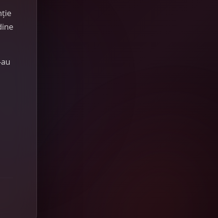
nție
dine
-au