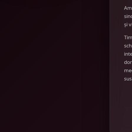
Am
sin
și 
Tim
sch
int
dor
mec
sus