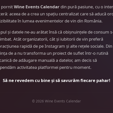
 pornit
Wine Events Calendar
din pură pasiune, cu o inte
ceră: aceea de a crea un spațiu centralizat care să aducă or
vizibilitate în lumea evenimentelor de vin din România.
pul și datele ne-au arătat însă că obișnuințele de consum s
imbat. Atât organizatorii, cât și iubitorii de vin preferă
eracțiunea rapidă de pe Instagram și alte rețele sociale. Din
ința de a nu transforma un proiect de suflet într-o rutină
anică de adăugare manuală a datelor, am decis să
pendăm activitatea platformei pentru moment.
Să ne revedem cu bine și să savurăm fiecare pahar!
© 2026 Wine Events Calendar