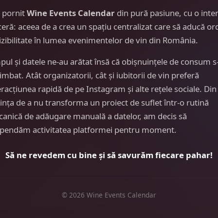
 pornit
Wine Events Calendar
din pură pasiune, cu o inte
ceră: aceea de a crea un spațiu centralizat care să aducă or
vizibilitate în lumea evenimentelor de vin din România.
pul și datele ne-au arătat însă că obișnuințele de consum s
imbat. Atât organizatorii, cât și iubitorii de vin preferă
eracțiunea rapidă de pe Instagram și alte rețele sociale. Din
ința de a nu transforma un proiect de suflet într-o rutină
anică de adăugare manuală a datelor, am decis să
pendăm activitatea platformei pentru moment.
Să ne revedem cu bine și să savurăm fiecare pahar!
© 2026 Wine Events Calendar