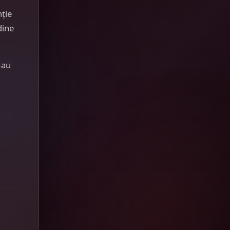
nție
dine
-au