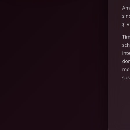
Am
sin
și 
Tim
sch
int
dor
mec
sus