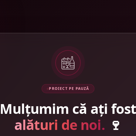
PROIECT PE PAUZĂ
Mulțumim că ați fos
alături de noi.
🍷