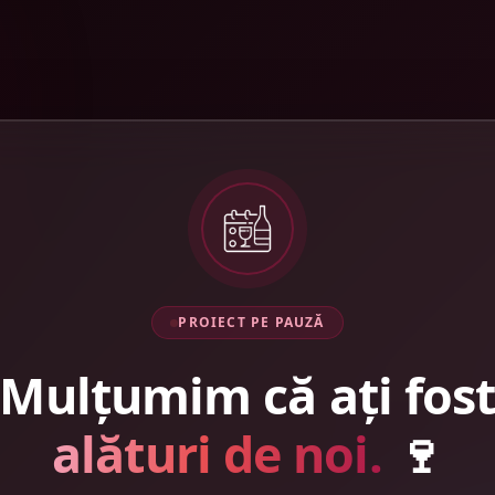
PROIECT PE PAUZĂ
Mulțumim că ați fos
alături de noi.
🍷