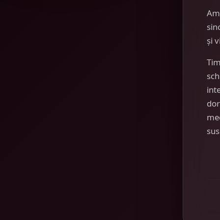
Am
sin
și 
Tim
sch
int
dor
mec
sus