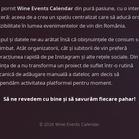
 pornit
Wine Events Calendar
din pură pasiune, cu o inte
ceră: aceea de a crea un spațiu centralizat care să aducă or
vizibilitate în lumea evenimentelor de vin din România.
pul și datele ne-au arătat însă că obișnuințele de consum s
imbat. Atât organizatorii, cât și iubitorii de vin preferă
eracțiunea rapidă de pe Instagram și alte rețele sociale. Din
ința de a nu transforma un proiect de suflet într-o rutină
anică de adăugare manuală a datelor, am decis să
pendăm activitatea platformei pentru moment.
Să ne revedem cu bine și să savurăm fiecare pahar!
© 2026 Wine Events Calendar