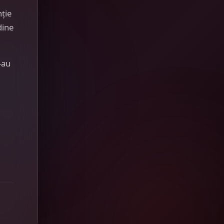
nție
dine
-au