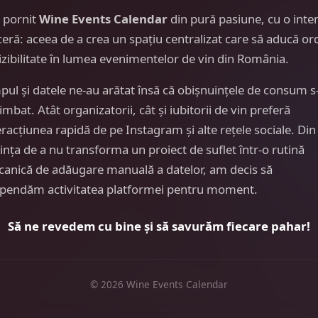
 pornit
Wine Events Calendar
din pură pasiune, cu o inte
ceră: aceea de a crea un spațiu centralizat care să aducă or
vizibilitate în lumea evenimentelor de vin din România.
pul și datele ne-au arătat însă că obișnuințele de consum s
imbat. Atât organizatorii, cât și iubitorii de vin preferă
eracțiunea rapidă de pe Instagram și alte rețele sociale. Din
ința de a nu transforma un proiect de suflet într-o rutină
anică de adăugare manuală a datelor, am decis să
pendăm activitatea platformei pentru moment.
Să ne revedem cu bine și să savurăm fiecare pahar!
© 2026 Wine Events Calendar