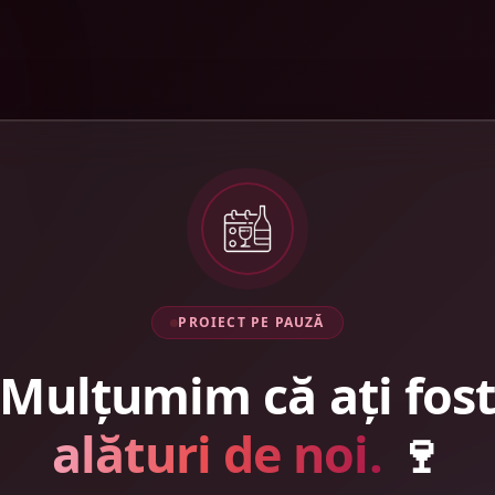
PROIECT PE PAUZĂ
Mulțumim că ați fos
alături de noi.
🍷