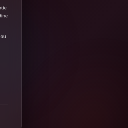
nție
dine
-au