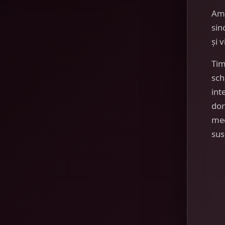
Am
sin
și 
Tim
sch
int
dor
mec
sus