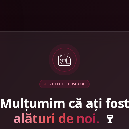
PROIECT PE PAUZĂ
Mulțumim că ați fos
alături de noi.
🍷