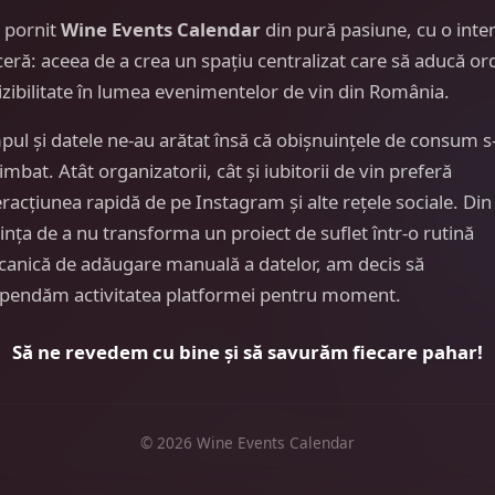
 pornit
Wine Events Calendar
din pură pasiune, cu o inte
ceră: aceea de a crea un spațiu centralizat care să aducă or
vizibilitate în lumea evenimentelor de vin din România.
pul și datele ne-au arătat însă că obișnuințele de consum s
imbat. Atât organizatorii, cât și iubitorii de vin preferă
eracțiunea rapidă de pe Instagram și alte rețele sociale. Din
ința de a nu transforma un proiect de suflet într-o rutină
anică de adăugare manuală a datelor, am decis să
pendăm activitatea platformei pentru moment.
Să ne revedem cu bine și să savurăm fiecare pahar!
© 2026 Wine Events Calendar