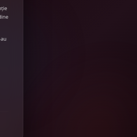
nție
dine
-au