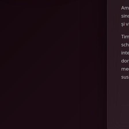
Am
sin
și 
Tim
sch
int
dor
mec
sus