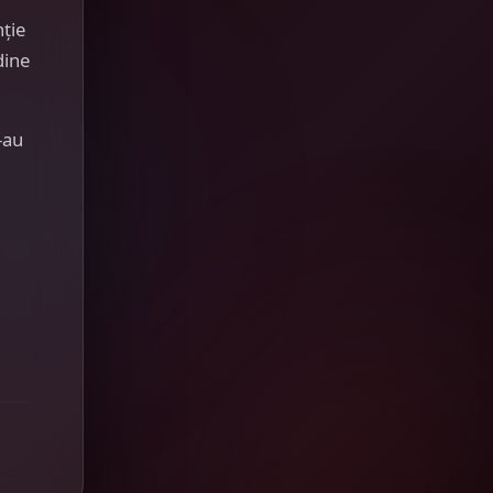
nție
dine
-au