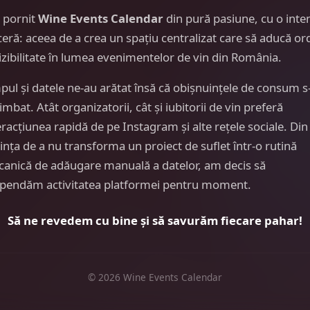
 pornit
Wine Events Calendar
din pură pasiune, cu o inte
ceră: aceea de a crea un spațiu centralizat care să aducă or
vizibilitate în lumea evenimentelor de vin din România.
pul și datele ne-au arătat însă că obișnuințele de consum s
imbat. Atât organizatorii, cât și iubitorii de vin preferă
eracțiunea rapidă de pe Instagram și alte rețele sociale. Din
ința de a nu transforma un proiect de suflet într-o rutină
anică de adăugare manuală a datelor, am decis să
pendăm activitatea platformei pentru moment.
Să ne revedem cu bine și să savurăm fiecare pahar!
© 2026 Wine Events Calendar