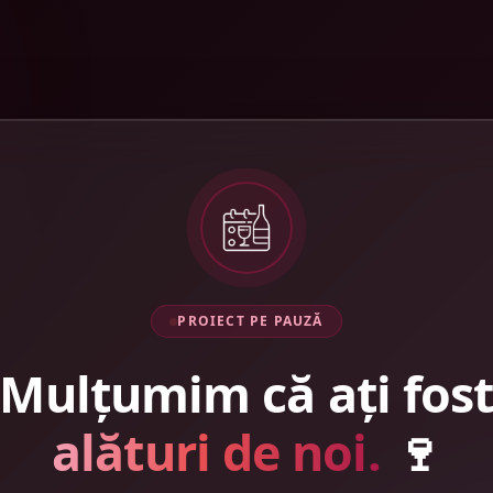
PROIECT PE PAUZĂ
Mulțumim că ați fos
alături de noi.
🍷