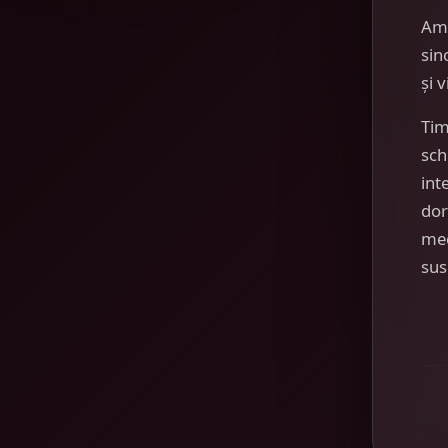
Am
sin
și 
Tim
sch
int
dor
mec
sus