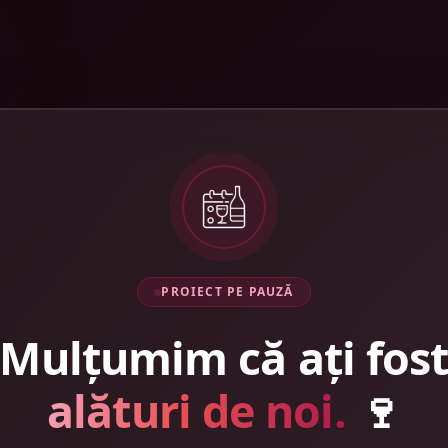
PROIECT PE PAUZĂ
Mulțumim că ați fos
alături de noi.
🍷