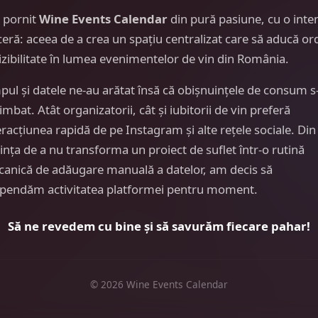
 pornit
Wine Events Calendar
din pură pasiune, cu o inte
ceră: aceea de a crea un spațiu centralizat care să aducă or
vizibilitate în lumea evenimentelor de vin din România.
pul și datele ne-au arătat însă că obișnuințele de consum s
imbat. Atât organizatorii, cât și iubitorii de vin preferă
eracțiunea rapidă de pe Instagram și alte rețele sociale. Din
ința de a nu transforma un proiect de suflet într-o rutină
anică de adăugare manuală a datelor, am decis să
pendăm activitatea platformei pentru moment.
Să ne revedem cu bine și să savurăm fiecare pahar!
© 2026 Wine Events Calendar