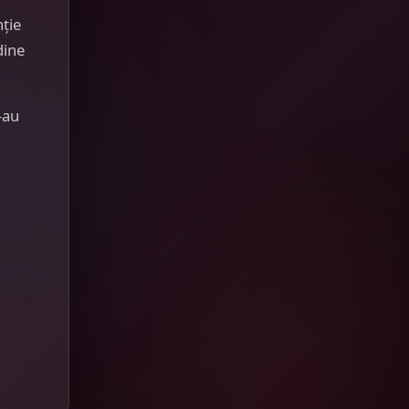
nție
dine
-au