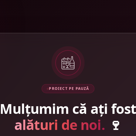
PROIECT PE PAUZĂ
Mulțumim că ați fos
alături de noi.
🍷