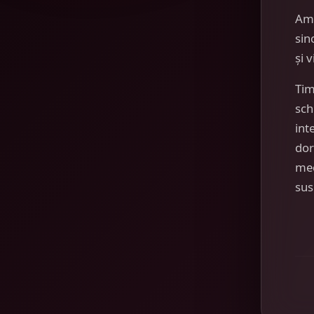
Am
sin
și 
Tim
sch
int
dor
mec
sus