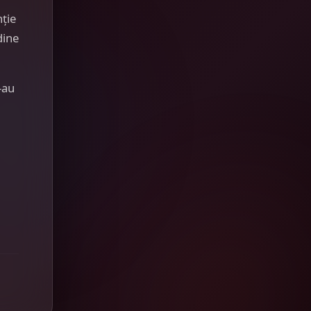
nție
dine
-au