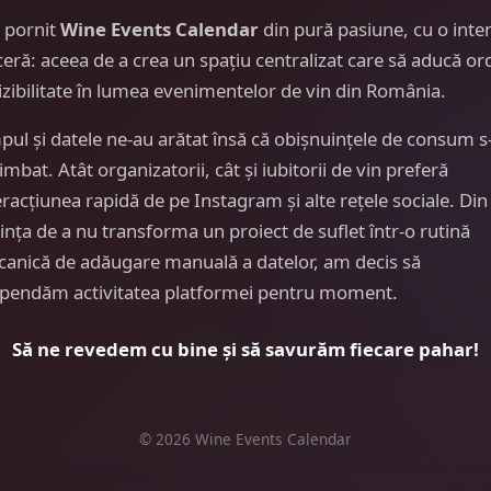
 pornit
Wine Events Calendar
din pură pasiune, cu o inte
ceră: aceea de a crea un spațiu centralizat care să aducă or
vizibilitate în lumea evenimentelor de vin din România.
pul și datele ne-au arătat însă că obișnuințele de consum s
imbat. Atât organizatorii, cât și iubitorii de vin preferă
eracțiunea rapidă de pe Instagram și alte rețele sociale. Din
ința de a nu transforma un proiect de suflet într-o rutină
anică de adăugare manuală a datelor, am decis să
pendăm activitatea platformei pentru moment.
Să ne revedem cu bine și să savurăm fiecare pahar!
© 2026 Wine Events Calendar