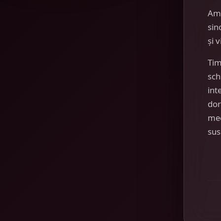
Am
sin
și 
Tim
sch
int
dor
mec
sus