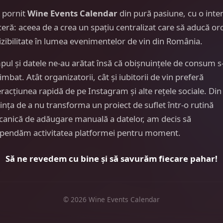
 pornit
Wine Events Calendar
din pură pasiune, cu o inte
ceră: aceea de a crea un spațiu centralizat care să aducă or
vizibilitate în lumea evenimentelor de vin din România.
pul și datele ne-au arătat însă că obișnuințele de consum s
imbat. Atât organizatorii, cât și iubitorii de vin preferă
eracțiunea rapidă de pe Instagram și alte rețele sociale. Din
ința de a nu transforma un proiect de suflet într-o rutină
anică de adăugare manuală a datelor, am decis să
pendăm activitatea platformei pentru moment.
Să ne revedem cu bine și să savurăm fiecare pahar!
© 2026 Wine Events Calendar