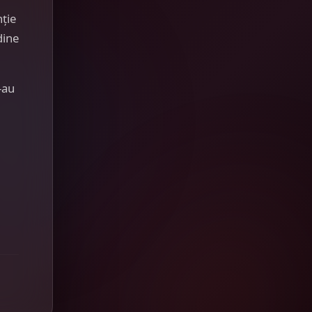
nție
dine
-au