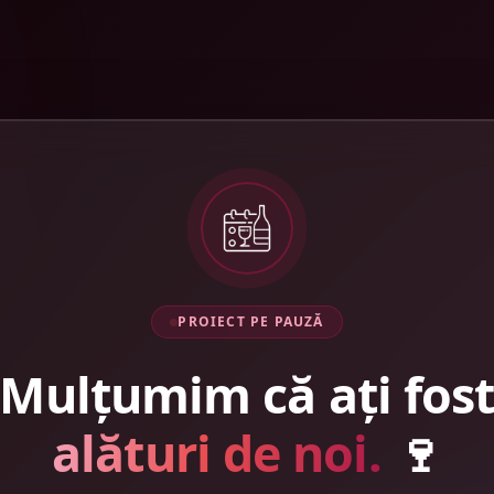
PROIECT PE PAUZĂ
Mulțumim că ați fos
alături de noi.
🍷