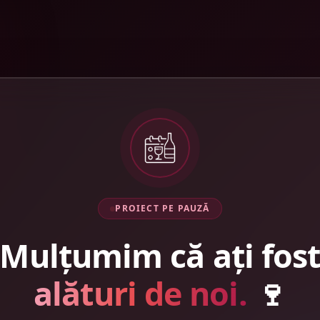
PROIECT PE PAUZĂ
Mulțumim că ați fos
alături de noi.
🍷