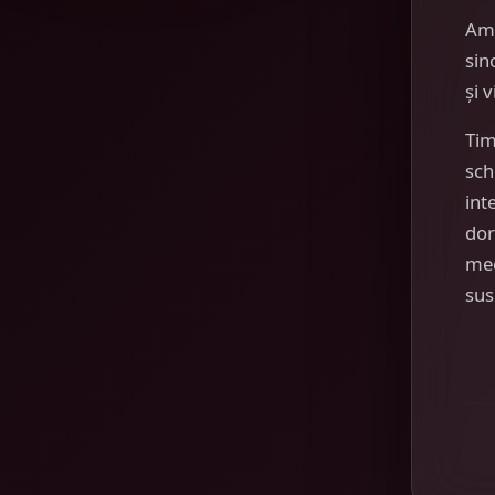
Am
sin
și 
Tim
sch
int
dor
mec
sus