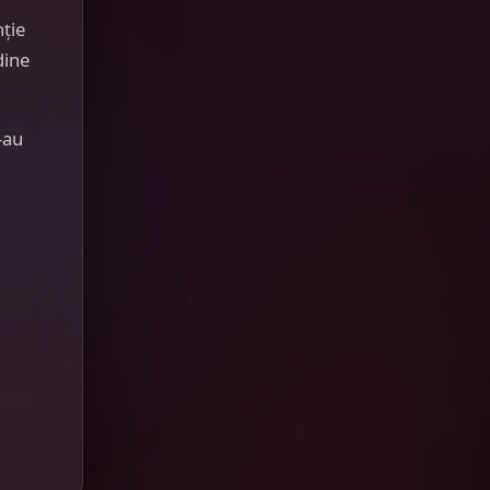
nție
dine
-au