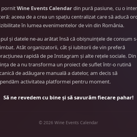
 pornit
Wine Events Calendar
din pură pasiune, cu o inte
ceră: aceea de a crea un spațiu centralizat care să aducă or
vizibilitate în lumea evenimentelor de vin din România.
pul și datele ne-au arătat însă că obișnuințele de consum s
imbat. Atât organizatorii, cât și iubitorii de vin preferă
eracțiunea rapidă de pe Instagram și alte rețele sociale. Din
ința de a nu transforma un proiect de suflet într-o rutină
anică de adăugare manuală a datelor, am decis să
pendăm activitatea platformei pentru moment.
Să ne revedem cu bine și să savurăm fiecare pahar!
© 2026 Wine Events Calendar