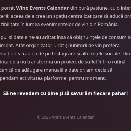
 pornit
Wine Events Calendar
din pură pasiune, cu o inte
ceră: aceea de a crea un spațiu centralizat care să aducă or
vizibilitate în lumea evenimentelor de vin din România.
pul și datele ne-au arătat însă că obișnuințele de consum s
imbat. Atât organizatorii, cât și iubitorii de vin preferă
eracțiunea rapidă de pe Instagram și alte rețele sociale. Din
ința de a nu transforma un proiect de suflet într-o rutină
anică de adăugare manuală a datelor, am decis să
pendăm activitatea platformei pentru moment.
Să ne revedem cu bine și să savurăm fiecare pahar!
© 2026 Wine Events Calendar