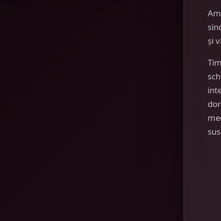
Am
sin
și 
Tim
sch
int
dor
mec
sus