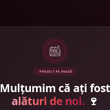
PROIECT PE PAUZĂ
Mulțumim că ați fos
alături de noi.
🍷