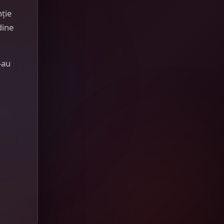
nție
dine
-au