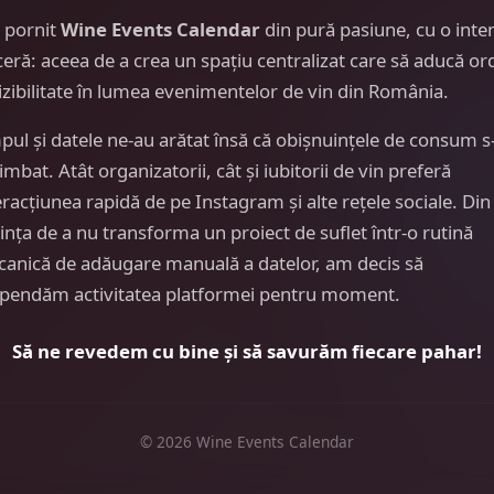
 pornit
Wine Events Calendar
din pură pasiune, cu o inte
ceră: aceea de a crea un spațiu centralizat care să aducă or
vizibilitate în lumea evenimentelor de vin din România.
pul și datele ne-au arătat însă că obișnuințele de consum s
imbat. Atât organizatorii, cât și iubitorii de vin preferă
eracțiunea rapidă de pe Instagram și alte rețele sociale. Din
ința de a nu transforma un proiect de suflet într-o rutină
anică de adăugare manuală a datelor, am decis să
pendăm activitatea platformei pentru moment.
Să ne revedem cu bine și să savurăm fiecare pahar!
© 2026 Wine Events Calendar