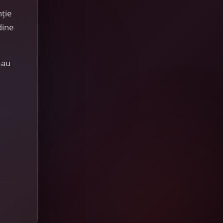
nție
dine
-au