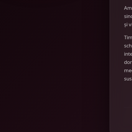
Am
sin
și 
Tim
sch
int
dor
mec
sus