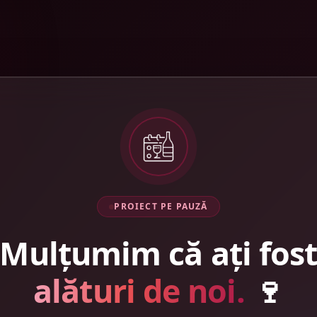
PROIECT PE PAUZĂ
Mulțumim că ați fos
alături de noi.
🍷